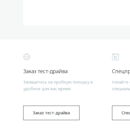
Заказ тест-драйва
Спецп
Запишитесь на пробную поездку в
Узнайте 
удобное для вас время
специал
Заказ тест-драйва
Спе