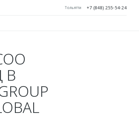
+7 (848) 255-54-24
Тольятти
COO
 В
 GROUP
LOBAL