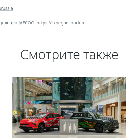
orussia
дельцев JAECOO:
https://t.me/jaecooclub
Смотрите также