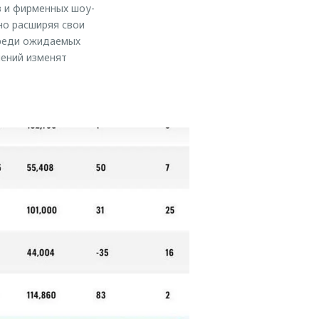
в и фирменных шоу-
но расширяя свои
среди ожидаемых
нений изменят