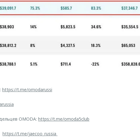
:
https://t.me/omodarussi
arussia
адельцев OMODA:
https://t.me/omoda5club
O:
https://t.me/jaecoo_russia