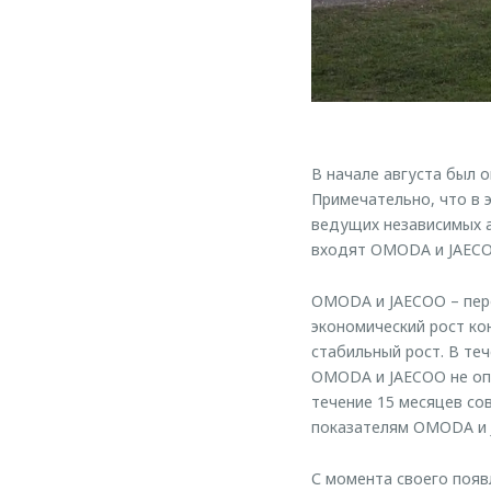
В начале августа был 
Примечательно, что в 
ведущих независимых а
входят OMODA и JAECOO
OMODA и JAECOO – перс
экономический рост ко
стабильный рост. В те
OMODA и JAECOO не опу
течение 15 месяцев со
показателям OMODA и 
С момента своего появ