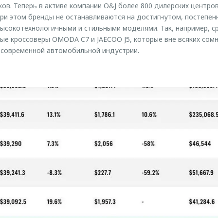
ков. Теперь в активе компании O&J более 800 дилерских центро
При этом бренды не останавливаются на достигнутом, постепен
ысокотехнологичными и стильными моделями. Так, например, 
ые кроссоверы OMODA C7 и JAECOO J5, которые вне всяких сом
 современной автомобильной индустрии.