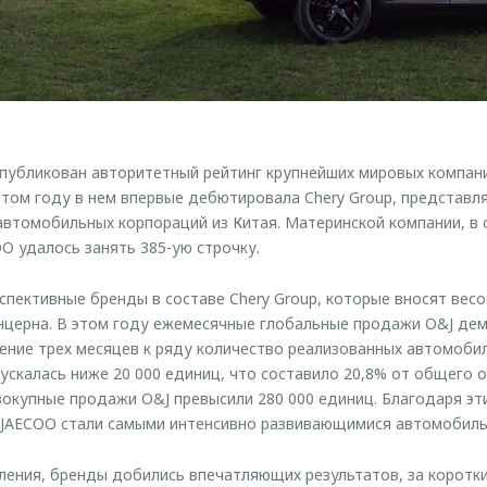
опубликован авторитетный рейтинг крупнейших мировых компаний
этом году в нем впервые дебютировала Chery Group, представ
втомобильных корпораций из Китая. Материнской компании, в 
 удалось занять 385-ую строчку.
пективные бренды в составе Chery Group, которые вносят весо
нцерна. В этом году ежемесячные глобальные продажи O&J де
чение трех месяцев к ряду количество реализованных автомоб
скалась ниже 20 000 единиц, что составило 20,8% от общего о
вокупные продажи O&J превысили 280 000 единиц. Благодаря 
JAECOO стали самыми интенсивно развивающимися автомобиль
ления, бренды добились впечатляющих результатов, за коротки