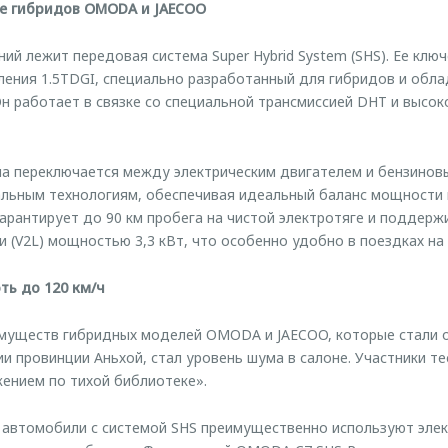
це гибридов OMODA и JAECOO
ний лежит передовая система Super Hybrid System (SHS). Ее кл
ления 1.5TDGI, специально разработанный для гибридов и об
н работает в связке со специальной трансмиссией DHT и высо
ма переключается между электрическим двигателем и бензинов
льным технологиям, обеспечивая идеальный баланс мощности 
гарантирует до 90 км пробега на чистой электротяге и поддер
и (V2L) мощностью 3,3 кВт, что особенно удобно в поездках на
ть до 120 км/ч
имуществ гибридных моделей OMODA и JAECOO, которые стали 
и провинции Аньхой, стал уровень шума в салоне. Участники те
ением по тихой библиотеке».
ч автомобили с системой SHS преимущественно используют элек