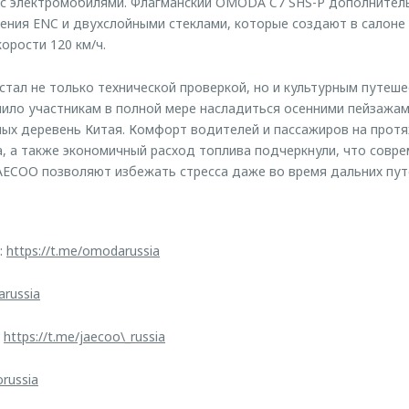
 с электромобилями. Флагманский OMODA C7 SHS-P дополнител
ения ENC и двухслойными стеклами, которые создают в салоне
орости 120 км/ч.
тал не только технической проверкой, но и культурным путеше
ило участникам в полной мере насладиться осенними пейзажам
ых деревень Китая. Комфорт водителей и пассажиров на протя
, а также экономичный расход топлива подчеркнули, что совр
AECOO позволяют избежать стресса даже во время дальних пут
:
https://t.me/omodarussia
arussia
:
https://t.me/jaecoo\_russia
orussia