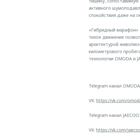
тишину, сопоставимую
активного шумоподавл
спокойствия даже на ск
«Гибридный марафон» с
тихое движение позвол
архитектурой живописн
километрового пробега
технологии OMODA и J
Telegram-канал OMODA
VK:
https://vk.com/omod
Telegram-канал JAECOO
VK:
https://vk.com/jaeco