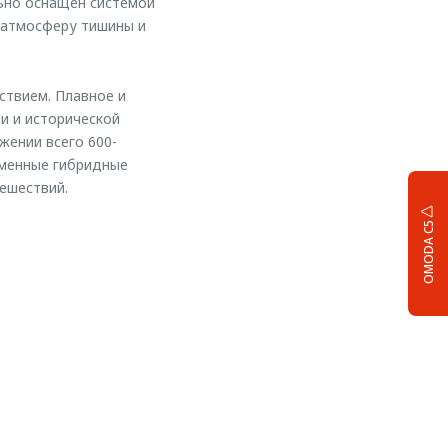
ьно оснащен системой
 атмосферу тишины и
ствием. Плавное и
и и исторической
жении всего 600-
еменные гибридные
ешествий.
OMODA C5