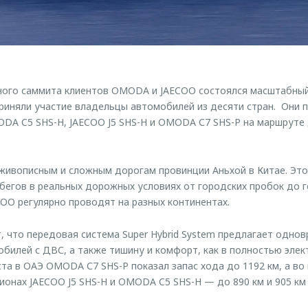
ого саммита клиентов OMODA и JAECOO состоялся масштабны
риняли участие владельцы автомобилей из десяти стран. Они 
DA C5 SHS-H, JAECOO J5 SHS-H и OMODA С7 SHS-P на маршруте 
ивописным и сложным дорогам провинции Аньхой в Китае. Это
егов в реальных дорожных условиях от городских пробок до г
OO регулярно проводят на разных континентах.
 что передовая система Super Hybrid System предлагает однов
обилей с ДВС, а также тишину и комфорт, как в полностью элек
ста в ОАЭ OMODA С7 SHS-P показал запас хода до 1192 км, а во
гионах JAECOO J5 SHS-H и OMODA C5 SHS-H — до 890 км и 905 км