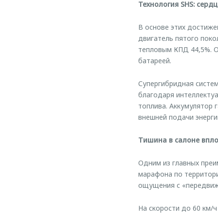
Технология SHS: серд
В основе этих достиже
двигатель пятого поко
тепловым КПД 44,5%. О
батареей.
Супергибридная систе
благодаря интеллектуа
топлива. Аккумулятор 
внешней подачи энерги
Тишина в салоне впло
Одним из главных пре
марафона по территори
ощущения с «передвиж
На скорости до 60 км/