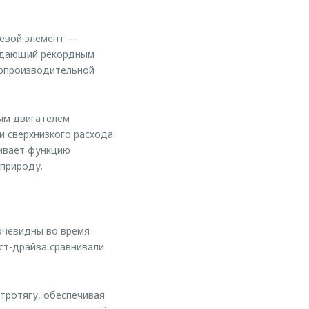
ючевой элемент —
ладающий рекордным
копроизводительной
ым двигателем
и сверхнизкого расхода
живает функцию
 природу.
очевидны во время
ст-драйва сравнивали
тротягу, обеспечивая