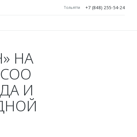
+7 (848) 255-54-24
Тольятти
» НА
ECOO
ДА И
ДНОЙ