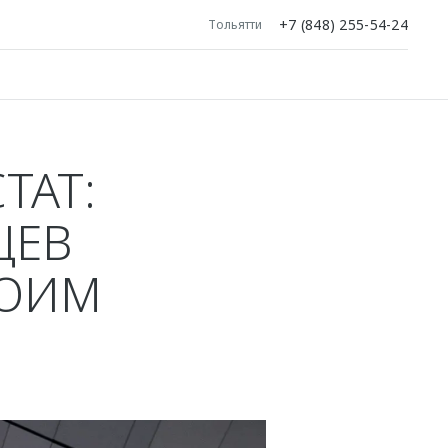
+7 (848) 255-54-24
Тольятти
ТАТ:
ЦЕВ
ВОИМ