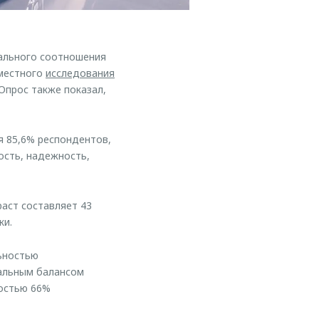
ального соотношения
вместного
исследования
прос также показал,
 85,6% респондентов,
ость, надежность,
раст составляет 43
ки.
ьностью
альным балансом
ностью 66%