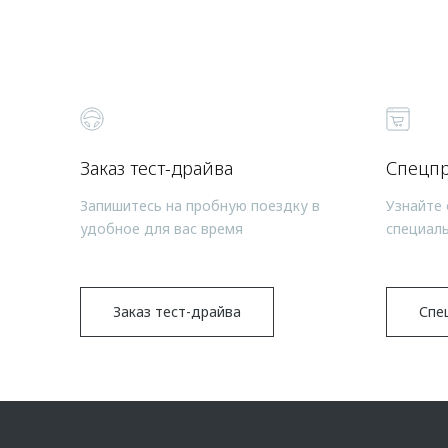
Заказ тест-драйва
Спецп
Запишитесь на пробную поездку в
Узнайте 
удобное для вас время
специал
Заказ тест-драйва
Спе