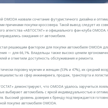
й OMODA назвали сочетание футуристичного дизайна и оптим
ыми причинами покупки кроссовера. Такой вывод следует из со
ого агентства «АВТОСТАТ» и официального фан-клуба OMODA. О
оправдались ожидания от автомобиля.
 стал решающим фактором для покупки автомобиля OMODA для
ения — для 66,1%. Владельцы также высоко ценили эргономичн
лей и отметили доступность обслуживания и ремонта.
тически поровну мужчин и женщин (53% и 47%), их средний воз
пециалисты из сфер инжиниринга, продаж, транспорта и логисти
ТОСТАТ» демонстрируют, что OMODA удалось заручиться лоял
рые выбирают автомобиль с яркой индивидуальностью и оптим
тв. Высокий уровень доверия к бренду подтверждается готов
рной покупке автомобиля OMODA.