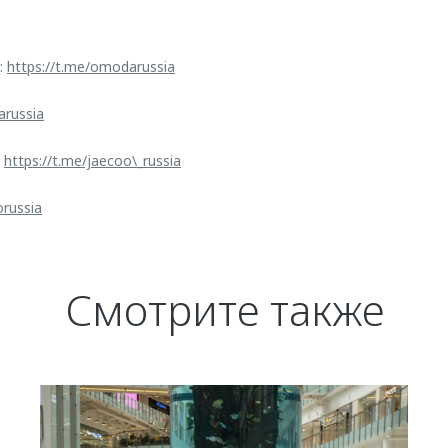
:
https://t.me/omodarussia
arussia
:
https://t.me/jaecoo\_russia
orussia
Смотрите также