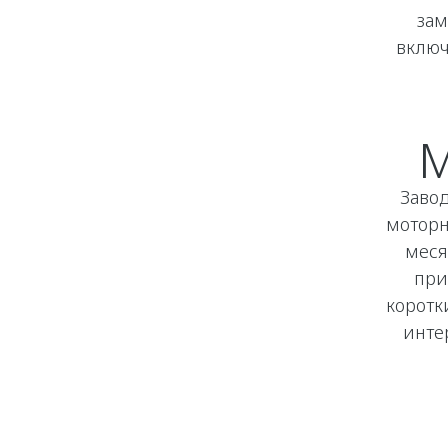
зам
включ
М
Заво
моторн
меся
при
коротк
инте