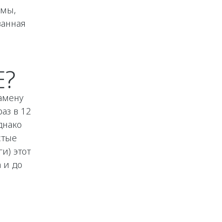
емы,
ванная
Ь
Е?
амену
аз в 12
днако
стые
и) этот
 и до
Ь