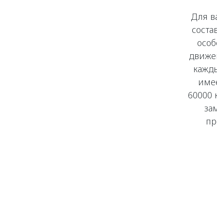
Для в
соста
особ
движе
кажды
имее
60000 
за
пр