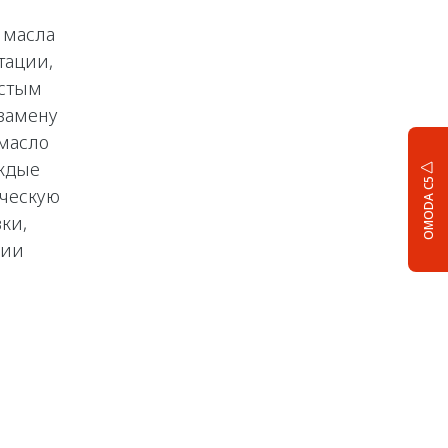
 масла
тации,
астым
замену
 масло
аждые
OMODA C5
ическую
ки,
нии