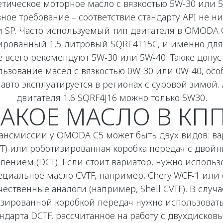
етическое моторное масло с вязкостью 5W-30 или 5
ное требование – соответствие стандарту API не н
 SP. Часто используемый тип двигателя в OMODA 
ированный 1,5-литровый SQRE4T15C, и именно для
 всего рекомендуют 5W-30 или 5W-40. Также допу
льзование масел с вязкостью 0W-30 или 0W-40, осо
 авто эксплуатируется в регионах с суровой зимой. 
двигателя 1.6 SQRF4J16 можно только 5W30.
КАКОЕ МАСЛО В КПП
рансмиссии у OMODA C5 может быть двух видов: ва
VT) или роботизированная коробка передач с двой
лением (DCT). Если стоит вариатор, нужно использ
ециальное масло CVTF, например, Chery WCF-1 или 
чественные аналоги (например, Shell CVTF). В случа
зированной коробкой передач нужно использоват
ндарта DCTF, рассчитанное на работу с двухдиско