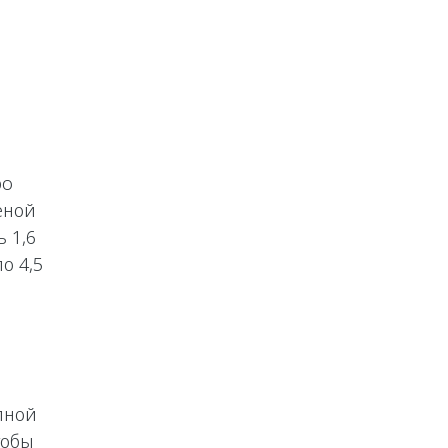
bo
еной
 1,6
о 4,5
лной
тобы