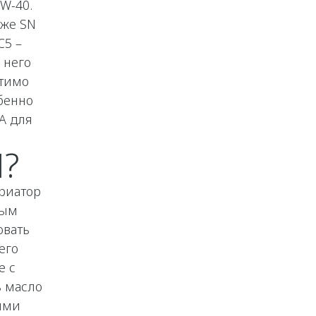
W-40.
иже SN
C5 –
 него
стимо
бенно
А для
?
риатор
ным
овать
его
е с
ь масло
выми