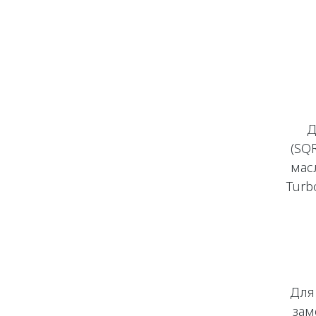
Д
(SQ
мас
Turb
Для
зам