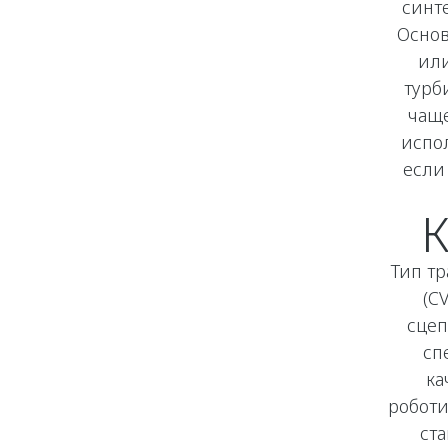
синт
Основ
или
турб
чаще
испо
если
Тип т
(C
сцеп
сп
ка
роботи
ста