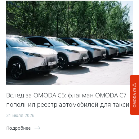
OMODA C5
Вслед за OMODA C5: флагман OMODA C7
С
пополнил реестр автомобилей для такси
п
а
31 июля 2026
5 
Подробнее
По