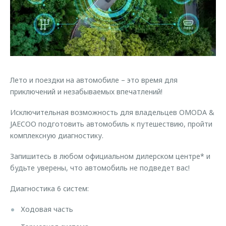
Страхование
Клиентская поддержка
Обратная связь
Кредитный калькулятор
O&J Автоклуб
Аксессуары
Клуб владельцев OMODA
Одежда и сувениры
Приложение O&J
Оригинальные аксессуары
Лето и поездки на автомобиле – это время для
Аксессуары
приключений и незабываемых впечатлений!
Запчасти
Одежда и сувениры
Исключительная возможность для владельцев OMODA &
Трейд-ин
Оригинальные аксессуары
JAECOO подготовить автомобиль к путешествию, пройти
Калькулятор трейд-ин
Запчасти
комплексную диагностику.
Запишитесь в любом официальном дилерском центре* и
будьте уверены, что автомобиль не подведет вас!
Диагностика 6 систем:
Ходовая часть