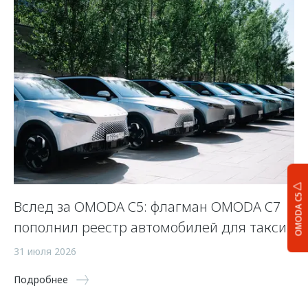
OMODA C5
Вслед за OMODA C5: флагман OMODA C7
С
пополнил реестр автомобилей для такси
п
а
31 июля 2026
5 
Подробнее
По