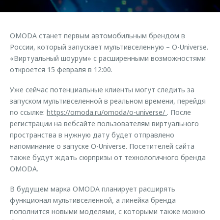
Страхование
Клиентская поддержка
Обратная связь
Кредитный калькулятор
O&J Автоклуб
OMODA станет первым автомобильным брендом в
Аксессуары
Клуб владельцев OMODA
России, который запускает мультивселенную – O-Universe.
«Виртуальный шоурум» с расширенными возможностями
Одежда и сувениры
Приложение O&J
откроется 15 февраля в 12:00.
Оригинальные аксессуары
Аксессуары
Уже сейчас потенциальные клиенты могут следить за
Запчасти
Одежда и сувениры
запуском мультивселенной в реальном времени, перейдя
Трейд-ин
по ссылке:
https://omoda.ru/omoda/o-universe/
. После
Оригинальные аксессуары
регистрации на вебсайте пользователям виртуального
Калькулятор трейд-ин
Запчасти
пространства в нужную дату будет отправлено
напоминание о запуске O-Universe. Посетителей сайта
также будут ждать сюрпризы от технологичного бренда
OMODA.
В будущем марка OMODA планирует расширять
функционал мультивселенной, а линейка бренда
пополнится новыми моделями, с которыми также можно