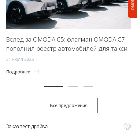
OMODA C5
Вслед за OMODA C5: флагман OMODA C7
С
пополнил реестр автомобилей для такси
п
а
31 июля 2026
5 
Подробнее
По
Все предложения
Заказ тест-драйва