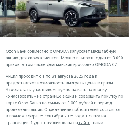
Страхование
Клиентская поддержка
Обратная связь
Кредитный калькулятор
O&J Автоклуб
Аксессуары
Клуб владельцев OMODA
Одежда и сувениры
Приложение O&J
Оригинальные аксессуары
Аксессуары
Ozon Банк совместно с OMODA запускает масштабную
Запчасти
Одежда и сувениры
акцию для своих клиентов. Можно выиграть один из 3 000
призов, в том числе флагманский кроссовер OMODA C7.
Трейд-ин
Оригинальные аксессуары
Калькулятор трейд-ин
Запчасти
Акция проходит с 1 по 31 августа 2025 года и
предоставляет возможность выиграть ценные призы.
Чтобы стать участником, нужно нажать на кнопку
«Участвовать»
на странице акции
и совершить покупку по
карте Ozon Банка на сумму от 3 000 рублей в период
проведения акции. Определение победителей состоится
в прямом эфире 25 сентября 2025 года. Ссылка на
трансляцию будет опубликована на
сайте
акции.