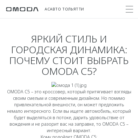
АСАВТО ТОЛЬЯТТИ
ЯРКИЙ СТИЛЬ И
Покупателям
Мир OMODA
Владельцам
Модели
ГОРОДСКАЯ ДИНАМИКА:
ПОЧЕМУ СТОИТ ВЫБРАТЬ
C5
Выбор и покупка
Сервис
О бренде
OMODA C5?
от 2 299 000 ₽*
Сравнить комплектации
Записаться на сервис
Новости
Записаться на тест-драйв
Кузовной ремонт
Онлайн-сервисы
C7
Cпецпредложения
OMODA C5 – это кроссовер, который притягивает взгляды
Поддержка
Приложение O&J
от 2 739 000 ₽*
своим смелым и современным дизайном. Но помимо
Прайс-листы
Помощь на дороге
Клуб владельцев OMODA
привлекательной внешности, он может предложить
OMODA Лизинг
немало интересного. Если вы ищете автомобиль, который
Гарантия
Бренд JAECOO
будет выделяться в потоке, дарить удовольствие от
Кредит и страхование
Дополнительная техническая поддержка
вождения и не разорит вас на заправке, то OMODA C5 –
интересный вариант.
Правовая информация
Кредитные программы
Руководства по эксплуатации
Кому подойдет OMODA C5: