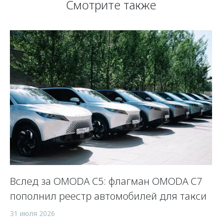
Смотрите также
Вслед за OMODA C5: флагман OMODA C7
С
пополнил реестр автомобилей для такси
п
а
31 июля 2026