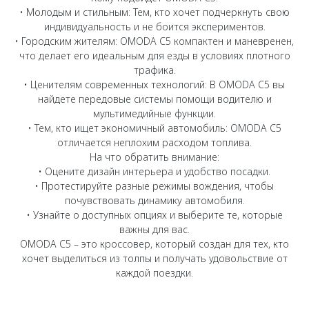
Страхование
Клиентская поддержка
• Молодым и стильным: Тем, кто хочет подчеркнуть свою
Обратная связь
индивидуальность и не боится экспериментов.
Кредитный калькулятор
O&J Автоклуб
• Городским жителям: OMODA C5 компактен и маневренен,
что делает его идеальным для езды в условиях плотного
Аксессуары
Клуб владельцев OMODA
трафика.
Одежда и сувениры
Приложение O&J
• Ценителям современных технологий: В OMODA C5 вы
найдете передовые системы помощи водителю и
Оригинальные аксессуары
мультимедийные функции.
Аксессуары
Запчасти
• Тем, кто ищет экономичный автомобиль: OMODA C5
Одежда и сувениры
отличается неплохим расходом топлива.
На что обратить внимание:
Трейд-ин
Оригинальные аксессуары
• Оцените дизайн интерьера и удобство посадки.
Калькулятор трейд-ин
Запчасти
• Протестируйте разные режимы вождения, чтобы
почувствовать динамику автомобиля.
• Узнайте о доступных опциях и выберите те, которые
важны для вас.
OMODA C5 – это кроссовер, который создан для тех, кто
хочет выделиться из толпы и получать удовольствие от
каждой поездки.